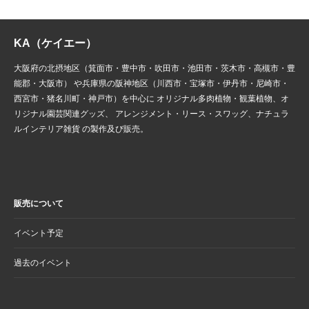
KA（ケイエー）
大阪府の
北摂
地区（
箕面市
・
豊中市
・
吹田市
・
池田市
・
茨木市
・
高槻市
・豊
能郡・
大阪市
） や兵庫県の
阪神地区
（
川西市
・
宝塚市
・
伊丹市・
尼崎市・
西宮市・
猪名川町・
神戸市）を中心に オリジナル
多肉植物
・
観葉植物
、オ
リジナル園芸関連グッズ、
アレンジメント
・
リース
・
スワッグ
、
ナチュラ
ルインテリア雑貨
の
製作及び販売
。
販売について
イベント予定
過去のイベント